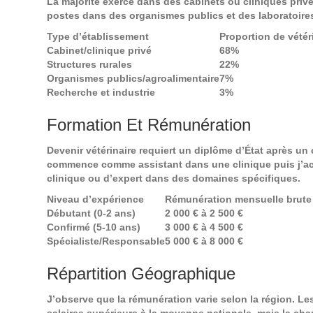
La majorité exerce dans des cabinets ou cliniques priv
postes dans des organismes publics et des laboratoire
Type d’établissement
Proportion de vétér
Cabinet/clinique privé
68%
Structures rurales
22%
Organismes publics/agroalimentaire
7%
Recherche et industrie
3%
Formation Et Rémunération
Devenir vétérinaire requiert un diplôme d’État après un 
commence comme assistant dans une clinique puis j’acc
clinique ou d’expert dans des domaines spécifiques.
Niveau d’expérience
Rémunération mensuelle brute
Débutant (0-2 ans)
2 000 € à 2 500 €
Confirmé (5-10 ans)
3 000 € à 4 500 €
Spécialiste/Responsable
5 000 € à 8 000 €
Répartition Géographique
J’observe que la rémunération varie selon la région. L
salaires supérieurs à la moyenne nationale, mais la charg