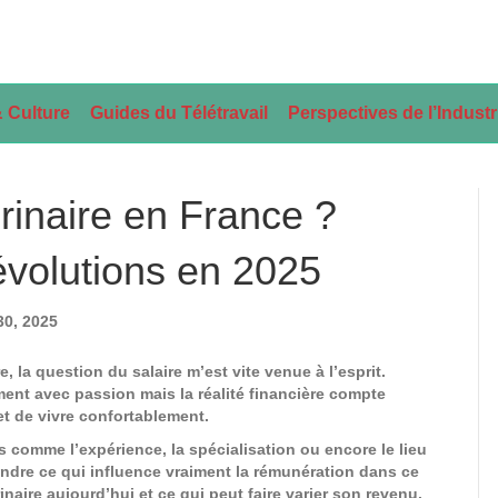
 Culture
Guides du Télétravail
Perspectives de l’Indust
inaire en France ?
 évolutions en 2025
30, 2025
, la question du salaire m’est vite venue à l’esprit.
nt avec passion mais la réalité financière compte
et de vivre confortablement.
 comme l’expérience, la spécialisation ou encore le lieu
ndre ce qui influence vraiment la rémunération dans ce
ire aujourd’hui et ce qui peut faire varier son revenu.