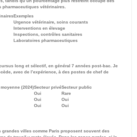
és, tandis qu’un pourcentage plus restreint occupe des
s pharmaceutiques vétérinaires.
inaires
Exemples
Urgence vétérinaire, soins courants
Interventions en élevage
Inspections, contrôles sanitaires
Laboratoires pharmaceutiques
cursus long et sélectif, en général 7 années post-bac. Je
ède, avec de l’expérience, à des postes de chef de
 moyenne (2024)
Secteur privé
Secteur public
Oui
Rare
Oui
Oui
Oui
Oui
es grandes villes comme Paris proposent souvent des
e de travail y reste élevée. Dans les zones rurales, si la